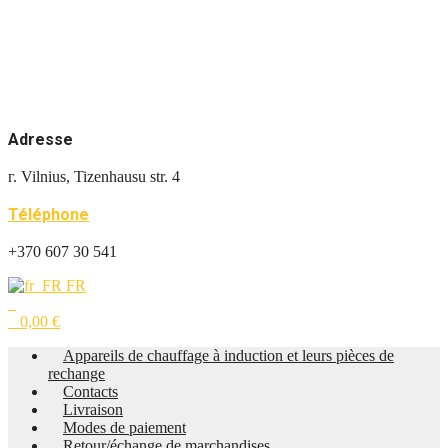
Adresse
г. Vilnius, Tizenhausu str. 4
Téléphone
+370 607 30 541
FR
0
0
0,00
€
Appareils de chauffage à induction et leurs pièces de
rechange
Contacts
Livraison
Modes de paiement
Retour/échange de marchandises