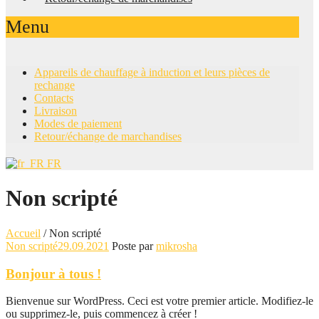
Menu
Appareils de chauffage à induction et leurs pièces de
rechange
Contacts
Livraison
Modes de paiement
Retour/échange de marchandises
FR
Non scripté
Accueil
/
Non scripté
Catégories
Non scripté
29.09.2021
Poste par
mikrosha
Bonjour à tous !
Bienvenue sur WordPress. Ceci est votre premier article. Modifiez-le
ou supprimez-le, puis commencez à créer !