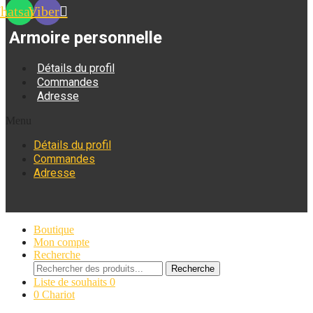
hatsapp
Viber
Armoire personnelle
Détails du profil
Commandes
Adresse
Menu
Détails du profil
Commandes
Adresse
Boutique
Mon compte
Recherche
Recherche
Recherche
de
Liste de souhaits
0
:
0
Chariot