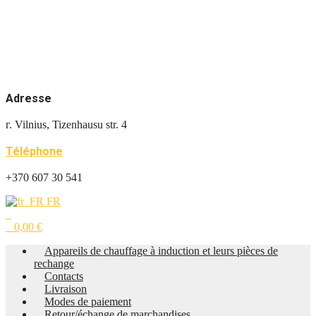
Adresse
г. Vilnius, Tizenhausu str. 4
Téléphone
+370 607 30 541
FR
0
0
0,00
€
Appareils de chauffage à induction et leurs pièces de
rechange
Contacts
Livraison
Modes de paiement
Retour/échange de marchandises