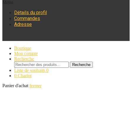
Menu
Détails du profil
Commandes
Adresse
Boutique
Mon compte
Recherche
Recherche
Recherche
de
Liste de souhaits
0
:
0
Chariot
Panier d'achat
fermer